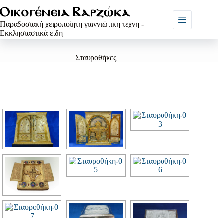
Μετάβαση
στο
περιεχόμενο
Παραδοσιακή χειροποίητη γιαννιώτικη τέχνη -
Eκκλησιαστικά είδη
Σταυροθήκες